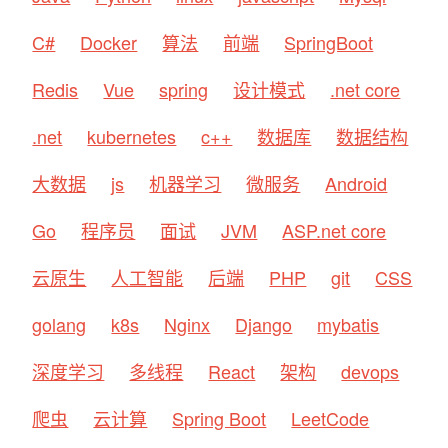
C#
Docker
算法
前端
SpringBoot
Redis
Vue
spring
设计模式
.net core
.net
kubernetes
c++
数据库
数据结构
大数据
js
机器学习
微服务
Android
Go
程序员
面试
JVM
ASP.net core
云原生
人工智能
后端
PHP
git
CSS
golang
k8s
Nginx
Django
mybatis
深度学习
多线程
React
架构
devops
爬虫
云计算
Spring Boot
LeetCode