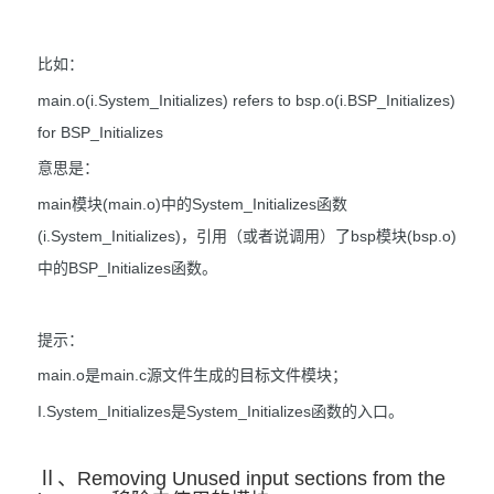
比如：
main.o(
i.System_Initializes) refers to bsp.o(i.BSP_Initializes)
for BSP_Initializes
意思是：
main模块(main.o)中的System_Initializes函数
(i.System_Initializes)，引用（或者说调用）了bsp模块(bsp.o)
中的BSP_Initializes函数。
提示：
main.o是main.c源文件生成的目标文件模块；
I.System_Initializes是System_Initializes函数的入口。
Ⅱ、Removing Unused input sections from the