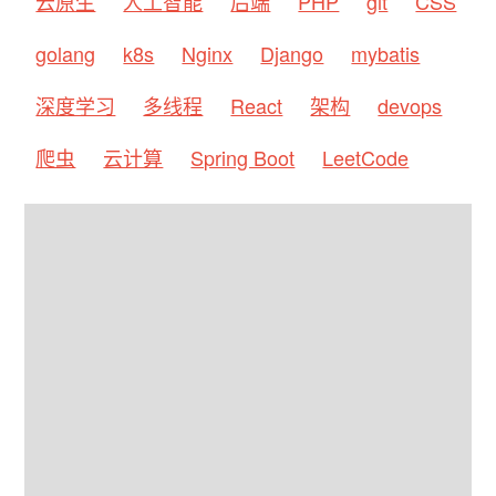
云原生
人工智能
后端
PHP
git
CSS
golang
k8s
Nginx
Django
mybatis
深度学习
多线程
React
架构
devops
爬虫
云计算
Spring Boot
LeetCode