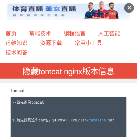
✕
首页
前端技术
编程语言
人工智能
运维知识
资源下载
常用小工具
技术问答
隐藏tomcat nginx版本信息
Tomcat
--
首先备份tomcat

1
.首先找到这个jar包，$TOMCAT_HOME/lib/
catalina
.jar
