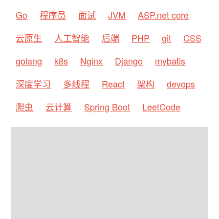
Go
程序员
面试
JVM
ASP.net core
云原生
人工智能
后端
PHP
git
CSS
golang
k8s
Nginx
Django
mybatis
深度学习
多线程
React
架构
devops
爬虫
云计算
Spring Boot
LeetCode