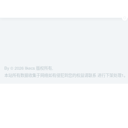
By © 2026
likecs
版权所有,
本站所有数据收集于网络如有侵犯到您的权益请联系 进行下架处理1。