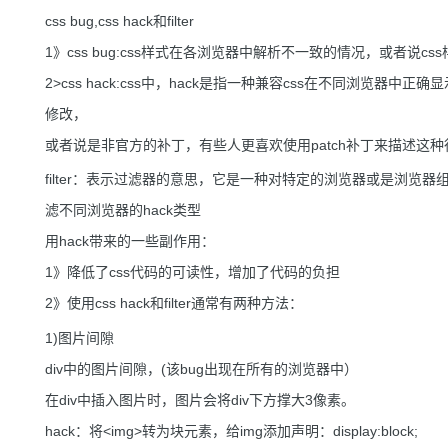
css bug,css hack和filter
1》css bug:css样式在各浏览器中解析不一致的情况，或者说cs
2>css hack:css中，hack是指一种兼容css在不同浏览器
修改，
或者说是非官方的补丁，有些人更喜欢使用patch补丁来描述这种
filter：表示过滤器的意思，它是一种对特定的浏览器或是浏览器
滤不同浏览器的hack类型
用hack带来的一些副作用：
1》降低了css代码的可读性，增加了代码的负担
2》使用css hack和filter通常有两种方法：
1)图片间隙
div中的图片间隙，(该bug出现在所有的浏览器中）
在div中插入图片时，图片会将div下方撑大3像素。
hack：将<img>转为块元素，给img添加声明：display:block;