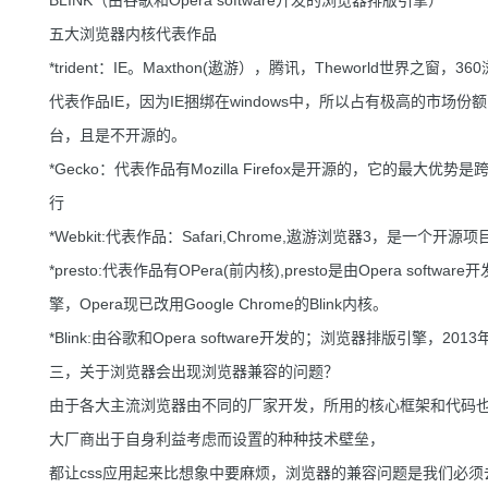
BLINK（由谷歌和Opera software开发的浏览器排版引擎）
五大浏览器内核代表作品
*trident：IE。Maxthon(遨游），腾讯，Theworld世界之窗，36
代表作品IE，因为IE捆绑在windows中，所以占有极高的市场份额，
台，且是不开源的。
*Gecko：代表作品有Mozilla Firefox是开源的，它的最大优势
行
*Webkit:代表作品：Safari,Chrome,遨游浏览器3，是一个开源项
*presto:代表作品有OPera(前内核),presto是由Opera 
擎，Opera现已改用Google Chrome的Blink内核。
*Blink:由谷歌和Opera software开发的；浏览器排版引擎，201
三，关于浏览器会出现浏览器兼容的问题？
由于各大主流浏览器由不同的厂家开发，所用的核心框架和代码也
大厂商出于自身利益考虑而设置的种种技术壁垒，
都让css应用起来比想象中要麻烦，浏览器的兼容问题是我们必须