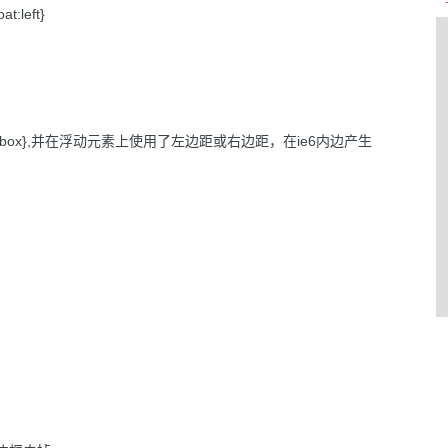
left}
；
ox},并在浮动元素上使用了左边距或右边距，在ie6内边产生