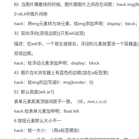
B》当图片横着排的时候。图片跟图片之间存在间距：hack:img{float:
2>dt,li中图片间隙
hack：将img元素转为块元素，给img添加声明：display：block
3》双向浮向{双倍边距}{只有ie6出现}
描述：在ie6中，一个居左或居右，浮动的元素放置进一个容器盒{b
双倍边距。
hack：给浮动元素添加声明：display：block
4》图片在IE浏览器上有蓝色的边框{加在a标签里}
hack：给img的边写成0：img{border：0}
5》默认高度{ie6,ie7}
表单元素距离顶部间距不一致，（IE，moi,c,o,s）
hack:给表单元素加申明：float:left
6:按钮元素默认大小不一
hack：统一大小：（用a标签模拟）