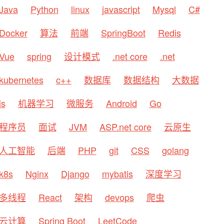
Java
Python
linux
javascript
Mysql
C#
Docker
算法
前端
SpringBoot
Redis
Vue
spring
设计模式
.net core
.net
kubernetes
c++
数据库
数据结构
大数据
js
机器学习
微服务
Android
Go
程序员
面试
JVM
ASP.net core
云原生
人工智能
后端
PHP
git
CSS
golang
k8s
Nginx
Django
mybatis
深度学习
多线程
React
架构
devops
爬虫
云计算
Spring Boot
LeetCode