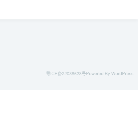
粤ICP备22038628号
Powered By WordPress