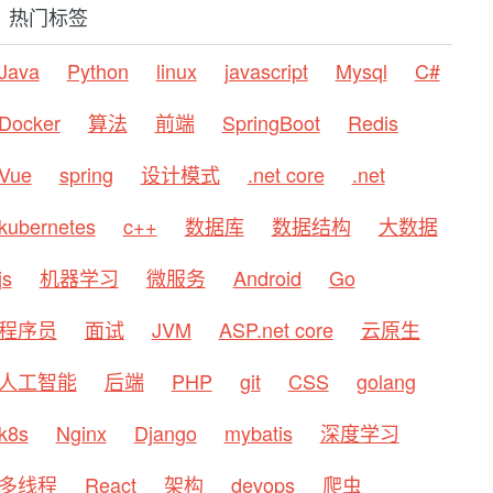
热门标签
Java
Python
linux
javascript
Mysql
C#
Docker
算法
前端
SpringBoot
Redis
Vue
spring
设计模式
.net core
.net
kubernetes
c++
数据库
数据结构
大数据
js
机器学习
微服务
Android
Go
程序员
面试
JVM
ASP.net core
云原生
人工智能
后端
PHP
git
CSS
golang
k8s
Nginx
Django
mybatis
深度学习
多线程
React
架构
devops
爬虫