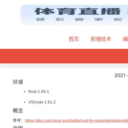
首页
前端技术
编
2021-
环境
Rust 1.56.1
VSCode 1.61.2
概念
参考：
https://doc.rust-lang.org/stable/rust-by-example/testing