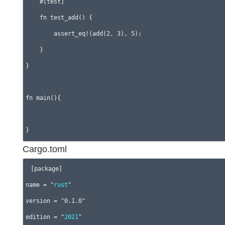
    #[test]

    fn test_add() {

        assert_eq!(add(2, 3), 5);

    }

}

fn main(){

Cargo.toml
[package]

name = "
rust
"

version = "0.1.0"

edition = "
2021
"
