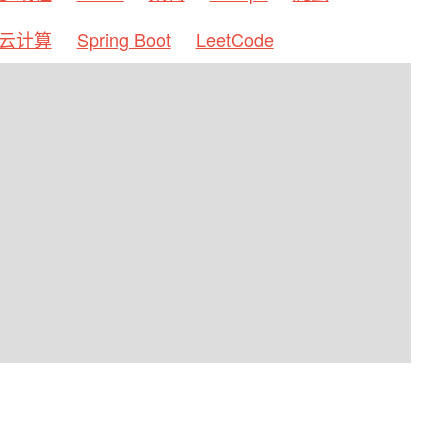
云计算
Spring Boot
LeetCode