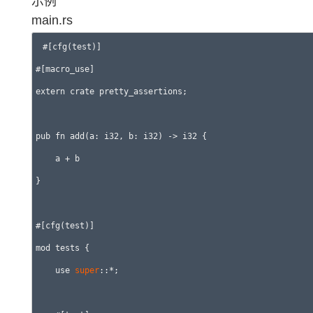
示例
main.rs
#[cfg(test)]

#[macro_use]

extern crate pretty_assertions;

pub fn add(a: i32, b: i32) -> i32 {

    a + b

}

#[cfg(test)]

mod tests {

    use 
super
::*;
