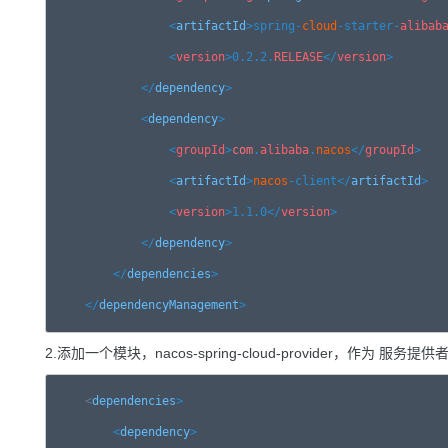
<
artifactId
>spring-
cloud
-starter-
alibab
<
version
>0.2.2.
RELEASE
</
version
>

</
dependency
>

<
dependency
>

<
groupId
>
com
.
alibaba
.
nacos
</
groupId
>

<
artifactId
>
nacos
-client
</
artifactId
>

<
version
>1.1.0
</
version
>

</
dependency
>

</
dependencies
>

</
dependency
Management
>
2.添加一个模块，nacos-spring-cloud-provider，作为 服
<
dependencies
>

<
dependency
>
