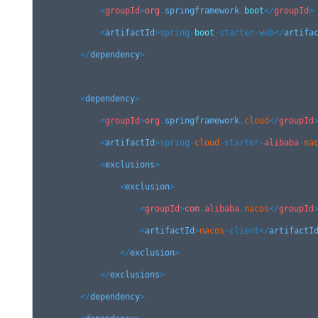
<
groupId
>
org
.
springframework
.
boot
</
groupId
>

<
artifactId
>spring-
boot
-starter-web
</
artifa
</
dependency
>

<
dependency
>

<
groupId
>
org
.
springframework
.
cloud
</
groupId
>
<
artifactId
>spring-
cloud
-starter-
alibaba
-
na
<
exclusion
s
>

<
exclusion
>

<
groupId
>
com
.
alibaba
.
nacos
</
groupId
>
<
artifactId
>
nacos
-client
</
artifactI
</
exclusion
>

</
exclusion
s
>

</
dependency
>
