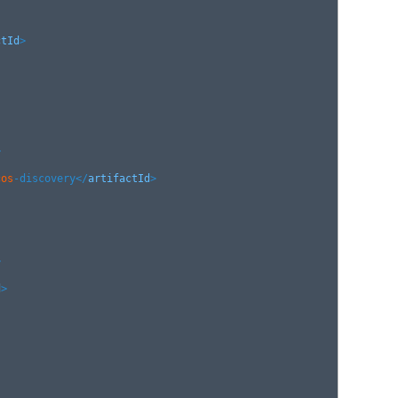
ctId
>



cos
-discovery
</
artifactId
>



d
>
