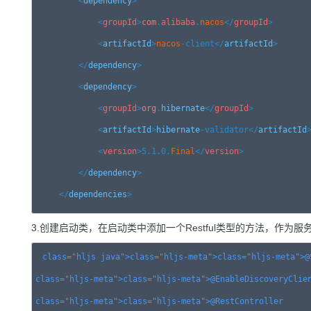
<
dependency
>

<
groupId
>
com
.
alibaba
.
nacos
</
groupId
>

<
artifactId
>
nacos
-client
</
artifactId
>

</
dependency
>

<
dependency
>

<
groupId
>
org
.
hibernate
</
groupId
>

<
artifactId
>
hibernate
-validator
</
artifactId
>
<
version
>5.1.0.
Final
</
version
>

</
dependency
>

</
dependencies
>
3.创建启动类，在启动类中添加一个Restful类型的方法，作为服
class="hljs java">
class
="hljs-meta">
class
class
="hljs-meta">
class
class
="hljs-meta">
class