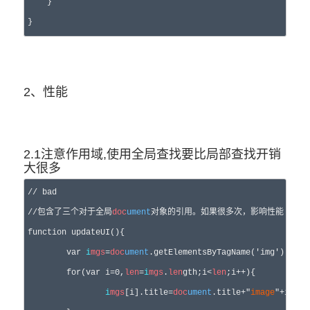
    }

}
2、性能
2.1注意作用域,使用全局查找要比局部查找开销
大很多
// bad

//包含了三个对于全局
doc
ument
对象的引用。如果很多次，影响性能

function updateUI(){

	var 
i
mgs
=
doc
ument
.getElementsByTagName('img');

	for(var i=0,
len
=
i
mgs
.
len
gth;i<
len
;i++){

i
mgs
[i].title=
doc
ument
.title+"
image
"+i;
