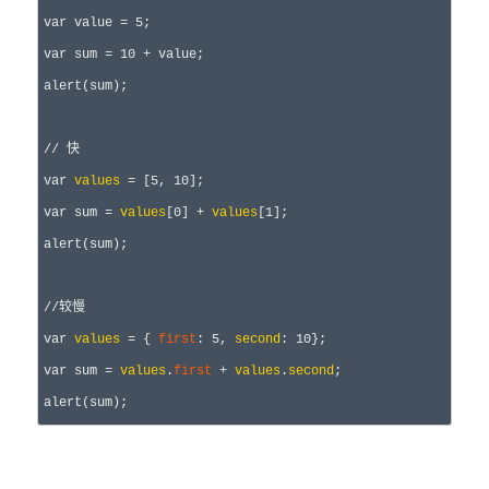
var
 value = 5
var
 sum = 10 +
 value;

alert(sum);

//
 快
var
values
 = [5, 10
var
 sum = 
values
[0] + 
values
[1
];

alert(sum);

//
较慢
var
values
 = { 
first
: 5, 
second
: 10
var
 sum = 
values
.
first
 +
values
.
second
;

alert(sum);