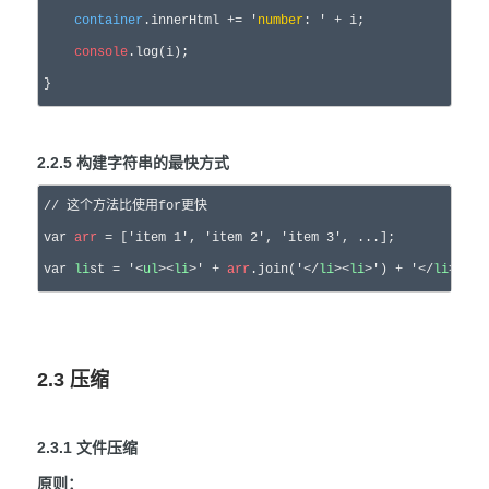
container
.innerHtml 
+= '
number
: ' +
 i;

console
.log(i);

}
2.2.5 构建字符串的最快方式
//
 这个方法比使用for更快
var
arr
 = ['item 1', 'item 2', 'item 3'
var
li
st = '<
ul
><
li
>' + 
arr
.join('</
li
><
li
>') + '</
li
></
ul
2.3 压缩
2.3.1 文件压缩
原则：