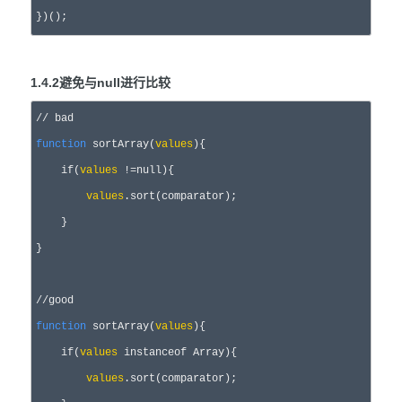
})();
1.4.2避免与null进行比较
//
 bad 
function
 sortArray(
values
){

if
(
values
 !=
null
){

values
.sort(comparator); 

    }

}

//
good 
function
 sortArray(
values
){

if
(
values
instanceof
 Array){

values
.sort(comparator); 
