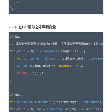
    }

};
2.2.4 在For语句之外声明变量
//
 bad
//
 每次迭代都需要检查数组的长度，并且每次都要遍历DOM树找到
contain
for
(
var
 i = 0; i < 
someArray
.length; i++
) {

var
container
 = 
document
.getElementById('
container
'
);

container
.innerHtml 
+= '
number
: ' +
 i;

console
.log(i);

}

//
 good
var
container
 = 
document
.getElementById('
container
'
for
(
var
 i = 0, len = 
someArray
.length; i < len; i++
) {
