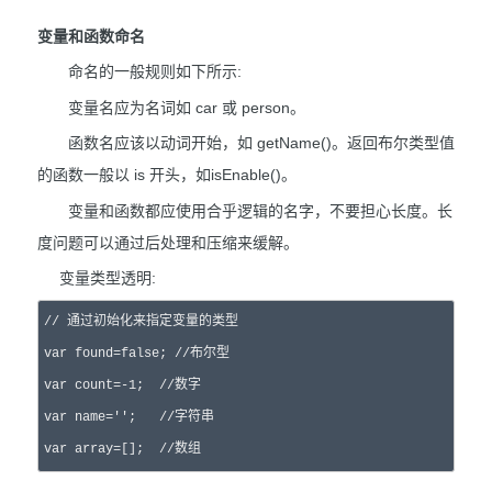
变量和函数命名
命名的一般规则如下所示:
变量名应为名词如 car 或 person。
函数名应该以动词开始，如 getName()。返回布尔类型值
的函数一般以 is 开头，如isEnable()。
变量和函数都应使用合乎逻辑的名字，不要担心长度。长
度问题可以通过后处理和压缩来缓解。
变量类型透明:
// 通过初始化来指定变量的类型

var found=false; //布尔型

var count=-1;  //数字

var name='';   //字符串
