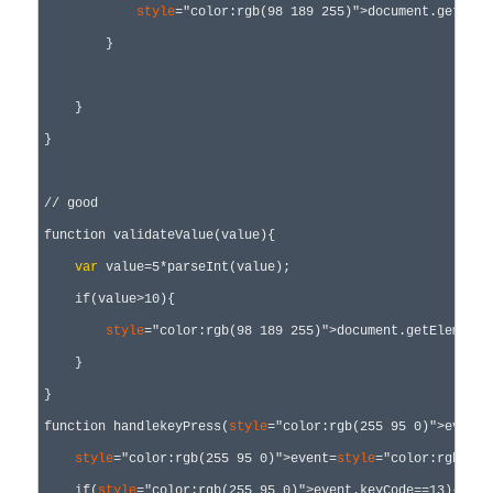
style
="color:rgb(98 189 255)">document
.getElem
        }

    }

}

//
 good
function
 validateValue(value){

var
 value=5*
parseInt(value);

if
(value>10
){

style
="color:rgb(98 189 255)">document
.getElementB
    }

function
 handlekeyPress(
style
="color:rgb(255 95 0)">event
)
style
="color:rgb(255 95 0)">event=
style
="color:rgb(98 
if
(
style
="color:rgb(255 95 0)">event.keyCode==13
){
