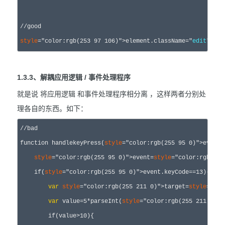
//
good
style
="color:rgb(253 97 106)">element.className="
edit
";
1.3.3、解耦应用逻辑 / 事件处理程序
就是说 将应用逻辑 和事件处理程序相分离 ，这样两者分别处
理各自的东西。如下：
//
bad
function
 handlekeyPress(
style
="color:rgb(255 95 0)">event
)
style
="color:rgb(255 95 0)">event=
style
="color:rgb(98 
if
(
style
="color:rgb(255 95 0)">event.keyCode==13
){

var
style
="color:rgb(255 211 0)">target=
style
="col
var
 value=5*
parseInt(
style
="color:rgb(255 211 0)">
if
(value>10
){
