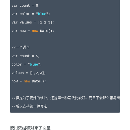
var
 count = 5
var
 color = "
blue
"
var
 values = [1,2,3
var
 now = 
new
 Date();

//
一个语句
var
 count = 5
,

color 
= "
blue
"
,

values 
= [1,2,3
],

now 
= 
new
 Date();

//
但是为了更好的维护，还是第一种写法比较好。而且不会那么容易出错。
//
所以支持第一种写法
使用数组和对象字面量