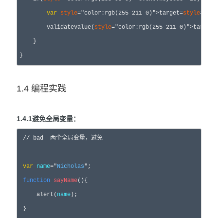
var
style
="color:rgb(255 211 0)">target=
style
="col
        validateValue(
style
="color:rgb(255 211 0)">target.v
    }

}
1.4 编程实践
1.4.1避免全局变量：
//
 bad  两个全局变量，避免
var
name
="
Nicholas
"
;

function
sayName
(){

     alert(
name
);

 }
