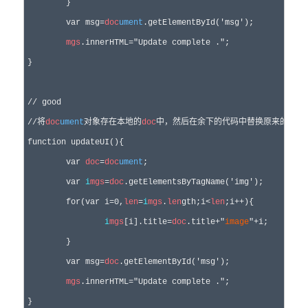
	}

	var msg=
doc
ument
.getElementById('msg');

mgs
.innerHTML="Update complete .";

}

// good

//将
doc
ument
对象存在本地的
doc
中，然后在余下的代码中替换原来的
doc
u
function updateUI(){

	var 
doc
=
doc
ument
;

	var 
i
mgs
=
doc
.getElementsByTagName('img');

	for(var i=0,
len
=
i
mgs
.
len
gth;i<
len
;i++){

i
mgs
[i].title=
doc
.title+"
image
"+i;

	}

	var msg=
doc
.getElementById('msg');

mgs
.innerHTML="Update complete .";
