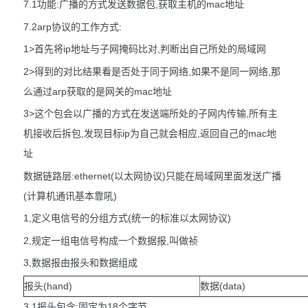
7.1功能:广播的方式发送数据包,获取主机的mac地址
7.2arp协议的工作方式:
1>首先将ip地址与子网掩码比对,判断出自己所处的局域网
2>得到的对比结果看是否处于同于网络,如果不是同一网络,那
么通过arp获取的是网关的mac地址
3>这个包会以广播的方式在发送端所处的子网内传输,所有主
机接收后拆包,发现目标ip为自己就会相应,返回自己的mac地
址
数据链路层:ethernet(以太网协议)只能在局域网里面发送广播
(计算机通讯基本靠吼)
1,定义电信号的分组方式(统一的标准以太网协议)
2,规定一组电信号构成一个数据报,叫做祯
3,数据报由报头和数据组成
报头(hand)
数据(data)
3.1报头包含:固定为18个字节