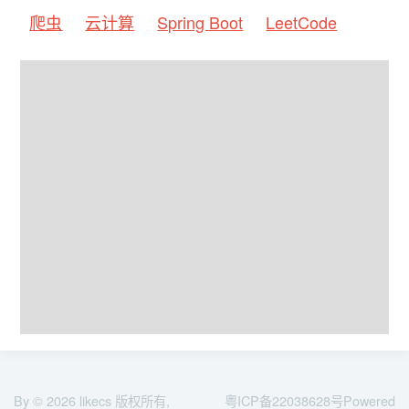
爬虫
云计算
Spring Boot
LeetCode
By © 2026
likecs
版权所有,
粤ICP备22038628号
Powered