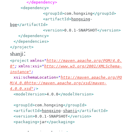
</
dependency
>
<
dependency
>
<
groupId
>
com.hongxing
</
groupId
>
<
artifactId
>
hongxing
-
bge
</
artifactId
>
<
version
>
0.0.1-SNAPSHOT
</
version
>
</
dependency
>
</
dependencies
>
</
project
>
shanji：
<
project
xmlns
=
"
http://maven.apache.org/POM/4.0.
0"
;
xmlns:xsi
=
"
http://www.w3.org/2001/XMLSchema-
instance"
;
xsi:schemaLocation
=
"
http://maven.apache.org/PO
M/4.0.0
http://maven.apache.org/xsd/maven-
4.0.0.xsd"
;
>
<
modelVersion
>
4.0.0
</
modelVersion
>
<
groupId
>
com.hongxing
</
groupId
>
<
artifactId
>
hongxing
-
shanji
</
artifactId
>
<
version
>
0.0.1-SNAPSHOT
</
version
>
<
packaging
>
jar
</
packaging
>