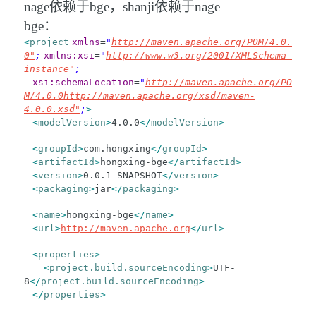
nage依赖于bge，shanji依赖于nage
bge：
<
project
xmlns
=
"
http://maven.apache.org/POM/4.0.
0"
;
xmlns:xsi
=
"
http://www.w3.org/2001/XMLSchema-
instance"
;
xsi:schemaLocation
=
"
http://maven.apache.org/PO
M/4.0.0
http://maven.apache.org/xsd/maven-
4.0.0.xsd"
;
>
<
modelVersion
>
4.0.0
</
modelVersion
>
<
groupId
>
com.hongxing
</
groupId
>
<
artifactId
>
hongxing
-
bge
</
artifactId
>
<
version
>
0.0.1-SNAPSHOT
</
version
>
<
packaging
>
jar
</
packaging
>
<
name
>
hongxing
-
bge
</
name
>
<
url
>
http://maven.apache.org
</
url
>
<
properties
>
<
project.build.sourceEncoding
>
UTF-
8
</
project.build.sourceEncoding
>
</
properties
>