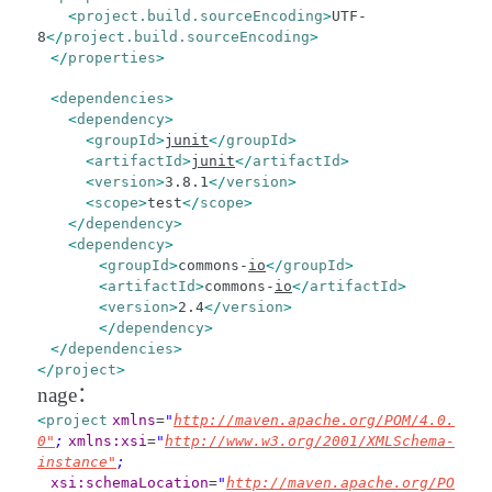
<
project.build.sourceEncoding
>
UTF-
8
</
project.build.sourceEncoding
>
</
properties
>
<
dependencies
>
<
dependency
>
<
groupId
>
junit
</
groupId
>
<
artifactId
>
junit
</
artifactId
>
<
version
>
3.8.1
</
version
>
<
scope
>
test
</
scope
>
</
dependency
>
<
dependency
>
<
groupId
>
commons-
io
</
groupId
>
<
artifactId
>
commons-
io
</
artifactId
>
<
version
>
2.4
</
version
>
</
dependency
>
</
dependencies
>
</
project
>
nage：
<
project
xmlns
=
"
http://maven.apache.org/POM/4.0.
0"
;
xmlns:xsi
=
"
http://www.w3.org/2001/XMLSchema-
instance"
;
xsi:schemaLocation
=
"
http://maven.apache.org/PO