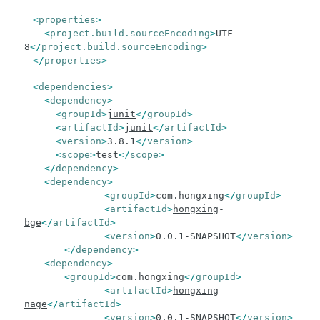
<
properties
>
<
project.build.sourceEncoding
>
UTF-
8
</
project.build.sourceEncoding
>
</
properties
>
<
dependencies
>
<
dependency
>
<
groupId
>
junit
</
groupId
>
<
artifactId
>
junit
</
artifactId
>
<
version
>
3.8.1
</
version
>
<
scope
>
test
</
scope
>
</
dependency
>
<
dependency
>
<
groupId
>
com.hongxing
</
groupId
>
<
artifactId
>
hongxing
-
bge
</
artifactId
>
<
version
>
0.0.1-SNAPSHOT
</
version
>
</
dependency
>
<
dependency
>
<
groupId
>
com.hongxing
</
groupId
>
<
artifactId
>
hongxing
-
nage
</
artifactId
>
<
version
>
0.0.1-SNAPSHOT
</
version
>