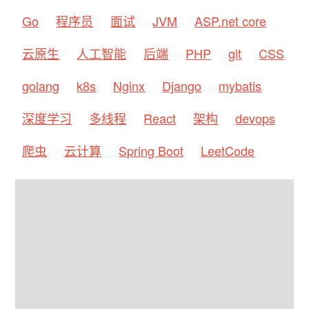
Go
程序员
面试
JVM
ASP.net core
云原生
人工智能
后端
PHP
git
CSS
golang
k8s
Nginx
Django
mybatis
深度学习
多线程
React
架构
devops
爬虫
云计算
Spring Boot
LeetCode