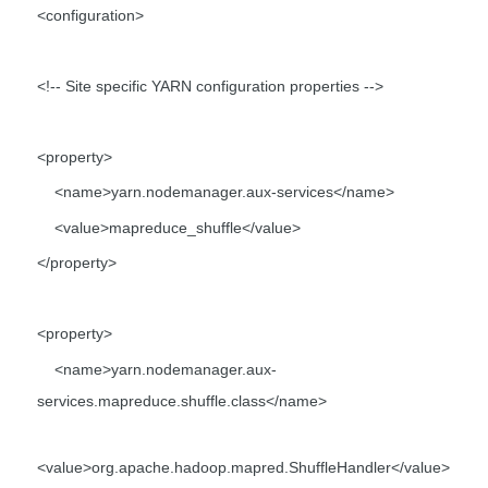
<configuration>
<!-- Site specific YARN configuration properties -->
<property>
<name>yarn.nodemanager.aux-services</name>
<value>mapreduce_shuffle</value>
</property>
<property>
<name>yarn.nodemanager.aux-
services.mapreduce.shuffle.class</name>
<value>org.apache.hadoop.mapred.ShuffleHandler</value>