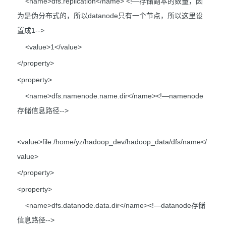
<name>dfs.replication</name> <!—存储副本的数量，因
为是伪分布式的，所以datanode只有一个节点，所以这里设
置成1-->
<value>1</value>
</property>
<property>
<name>dfs.namenode.name.dir</name><!—namenode
存储信息路径-->
<value>file:/home/yz/hadoop_dev/hadoop_data/dfs/name</
value>
</property>
<property>
<name>dfs.datanode.data.dir</name><!—datanode存储
信息路径-->