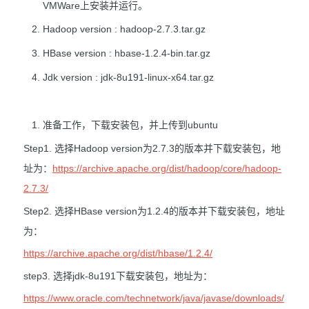
VMWare上安装并运行。
Hadoop version : hadoop-2.7.3.tar.gz
HBase version : hbase-1.2.4-bin.tar.gz
Jdk version : jdk-8u191-linux-x64.tar.gz
准备工作，下载安装包，并上传到ubuntu
Step1. 选择Hadoop version为2.7.3的版本并下载安装包，地
址为：
https://archive.apache.org/dist/hadoop/core/hadoop-
2.7.3/
Step2. 选择HBase version为1.2.4的版本并下载安装包，地址
为：
https://archive.apache.org/dist/hbase/1.2.4/
step3. 选择jdk-8u191下载安装包，地址为：
https://www.oracle.com/technetwork/java/javase/downloads/