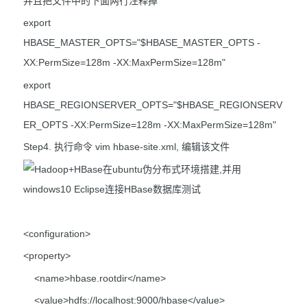
并且把文件中的下面两行注释掉
export
HBASE_MASTER_OPTS="$HBASE_MASTER_OPTS -
XX:PermSize=128m -XX:MaxPermSize=128m"
export
HBASE_REGIONSERVER_OPTS="$HBASE_REGIONSERV
ER_OPTS -XX:PermSize=128m -XX:MaxPermSize=128m"
Step4. 执行命令 vim hbase-site.xml, 编辑该文件
<configuration>
<property>
<name>hbase.rootdir</name>
<value>hdfs://localhost:9000/hbase</value>