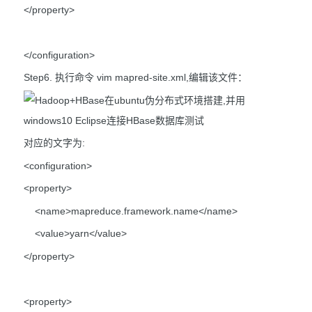
</property>
</configuration>
Step6. 执行命令 vim mapred-site.xml,编辑该文件：
对应的文字为:
<configuration>
<property>
<name>mapreduce.framework.name</name>
<value>yarn</value>
</property>
<property>