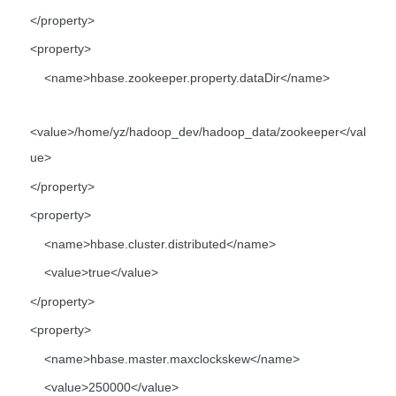
</property>
<property>
<name>hbase.zookeeper.property.dataDir</name>
<value>/home/yz/hadoop_dev/hadoop_data/zookeeper</val
ue>
</property>
<property>
<name>hbase.cluster.distributed</name>
<value>true</value>
</property>
<property>
<name>hbase.master.maxclockskew</name>
<value>250000</value>