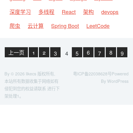
深度学习
多线程
React
架构
devops
爬虫
云计算
Spring Boot
LeetCode
上一页
1
2
3
4
5
6
7
8
9
10
下一页
末页
By © 2026
likecs
版权所有,
粤ICP备22038628号
Powered
本站所有数据收集于网络如有
By WordPress
侵犯到您的权益请联系 进行下
架处理1。