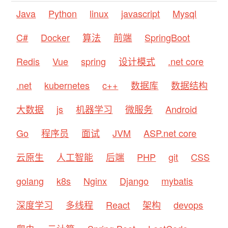
Java
Python
linux
javascript
Mysql
C#
Docker
算法
前端
SpringBoot
Redis
Vue
spring
设计模式
.net core
.net
kubernetes
c++
数据库
数据结构
大数据
js
机器学习
微服务
Android
Go
程序员
面试
JVM
ASP.net core
云原生
人工智能
后端
PHP
git
CSS
golang
k8s
Nginx
Django
mybatis
深度学习
多线程
React
架构
devops