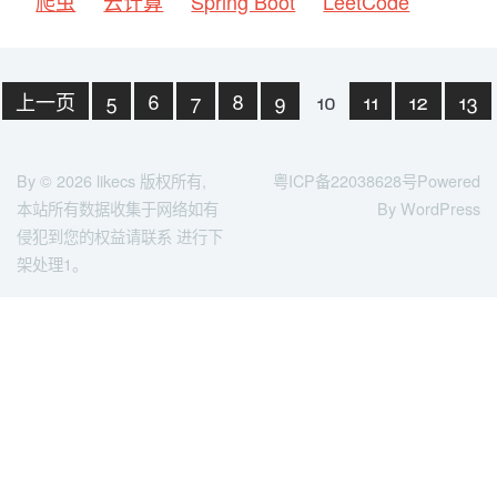
爬虫
云计算
Spring Boot
LeetCode
上一页
5
6
7
8
9
10
11
12
13
14
下一页
末页
By © 2026
likecs
版权所有,
粤ICP备22038628号
Powered
本站所有数据收集于网络如有
By WordPress
侵犯到您的权益请联系 进行下
架处理1。