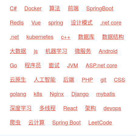
C#
Docker
算法
前端
SpringBoot
Redis
Vue
spring
设计模式
.net core
.net
kubernetes
c++
数据库
数据结构
大数据
js
机器学习
微服务
Android
Go
程序员
面试
JVM
ASP.net core
云原生
人工智能
后端
PHP
git
CSS
golang
k8s
Nginx
Django
mybatis
深度学习
多线程
React
架构
devops
爬虫
云计算
Spring Boot
LeetCode