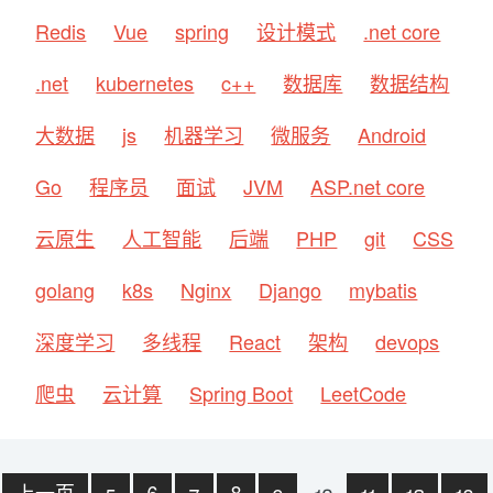
Redis
Vue
spring
设计模式
.net core
.net
kubernetes
c++
数据库
数据结构
大数据
js
机器学习
微服务
Android
Go
程序员
面试
JVM
ASP.net core
云原生
人工智能
后端
PHP
git
CSS
golang
k8s
Nginx
Django
mybatis
深度学习
多线程
React
架构
devops
爬虫
云计算
Spring Boot
LeetCode
上一页
5
6
7
8
9
10
11
12
13