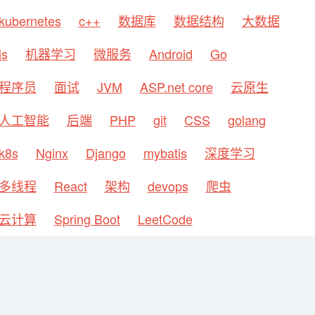
kubernetes
c++
数据库
数据结构
大数据
js
机器学习
微服务
Android
Go
程序员
面试
JVM
ASP.net core
云原生
人工智能
后端
PHP
git
CSS
golang
k8s
Nginx
Django
mybatis
深度学习
多线程
React
架构
devops
爬虫
云计算
Spring Boot
LeetCode