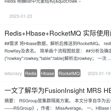
Redis 明确list中元素结构{&quot;rowk
»
2023-01-23
Redis+Hbase+RocketMQ 实
##需求 将Hbase数据，解析后推送到RocketMQ。 r
RowKey及表名。 简单画个流程图就是： ##分析及确定方案
{"rowkey":rowkey,"table":table}解析出rowkey； 一次 ..
letscrazy
Redis
Hbase
RocketMQ
2023-01-19
一文了解华为FusionInsight MRS
摘要： RSGroup是集群隔离方案。 本文分享自华为云社区《华
——RSGroup》，作者： MissAverage。 一、HBase