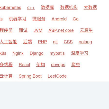
kubernetes
c++
数据库
数据结构
大数据
js
机器学习
微服务
Android
Go
程序员
面试
JVM
ASP.net core
云原生
人工智能
后端
PHP
git
CSS
golang
k8s
Nginx
Django
mybatis
深度学习
多线程
React
架构
devops
爬虫
云计算
Spring Boot
LeetCode