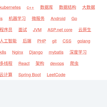
kubernetes
c++
数据库
数据结构
大数据
js
机器学习
微服务
Android
Go
程序员
面试
JVM
ASP.net core
云原生
人工智能
后端
PHP
git
CSS
golang
k8s
Nginx
Django
mybatis
深度学习
多线程
React
架构
devops
爬虫
云计算
Spring Boot
LeetCode