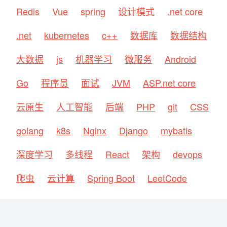
Redis
Vue
spring
设计模式
.net core
.net
kubernetes
c++
数据库
数据结构
大数据
js
机器学习
微服务
Android
Go
程序员
面试
JVM
ASP.net core
云原生
人工智能
后端
PHP
git
CSS
golang
k8s
Nginx
Django
mybatis
深度学习
多线程
React
架构
devops
爬虫
云计算
Spring Boot
LeetCode