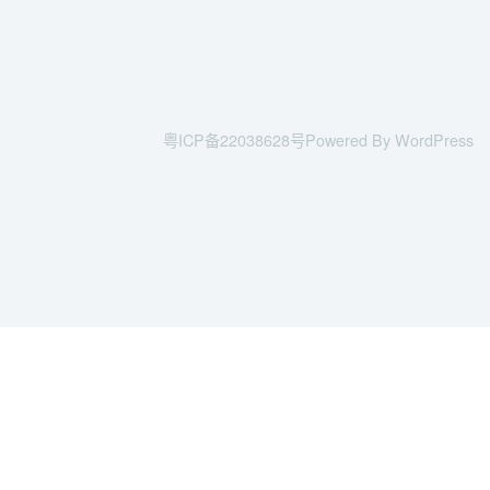
粤ICP备22038628号
Powered By WordPress