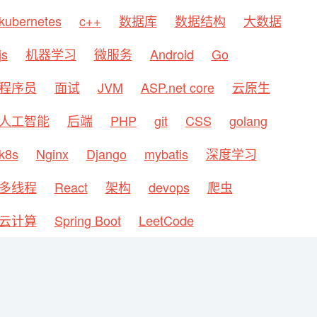
kubernetes
c++
数据库
数据结构
大数据
js
机器学习
微服务
Android
Go
程序员
面试
JVM
ASP.net core
云原生
人工智能
后端
PHP
git
CSS
golang
k8s
Nginx
Django
mybatis
深度学习
多线程
React
架构
devops
爬虫
云计算
Spring Boot
LeetCode