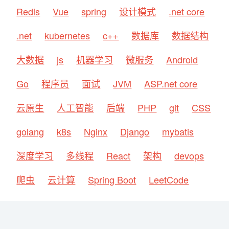
Redis
Vue
spring
设计模式
.net core
.net
kubernetes
c++
数据库
数据结构
大数据
js
机器学习
微服务
Android
Go
程序员
面试
JVM
ASP.net core
云原生
人工智能
后端
PHP
git
CSS
golang
k8s
Nginx
Django
mybatis
深度学习
多线程
React
架构
devops
爬虫
云计算
Spring Boot
LeetCode