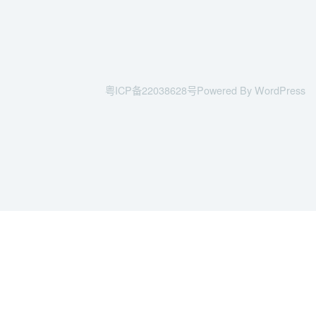
粤ICP备22038628号
Powered By WordPress