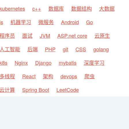
kubernetes
c++
数据库
数据结构
大数据
js
机器学习
微服务
Android
Go
程序员
面试
JVM
ASP.net core
云原生
人工智能
后端
PHP
git
CSS
golang
k8s
Nginx
Django
mybatis
深度学习
多线程
React
架构
devops
爬虫
云计算
Spring Boot
LeetCode